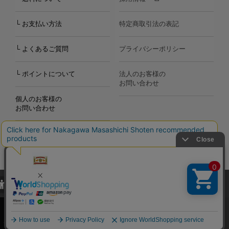
└ お支払い方法
特定商取引法の表記
└ よくあるご質問
プライバシーポリシー
└ ポイントについて
法人のお客様の
お問い合わせ
個人のお客様の
お問い合わせ
当サイトでは、当サイト内における閲覧履歴・属性情報などの取得およ
Copyright©2000
-2026
び利便性向上のためにクッキー（Cookie）を使用いたします。詳細に
Nakagawa Masashichi Shoten All Rights Reserved.
関しては「
プライバシーポリシー
」をお読みください。
承諾する