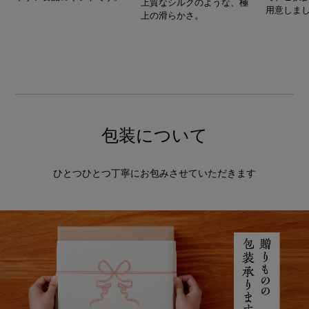
上質なシルクのような、極
用意しま
上の滑らかさ。
包装について
ひとつひとつ丁寧にお包みさせていただきます