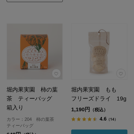
堀内果実園 柿の葉
堀内果実園 もも
茶 ティーバッグ
フリーズドライ 19g
箱入り
1,190円
（税込）
4.6
（14）
カラー：204 柿の葉茶
ティーバッグ