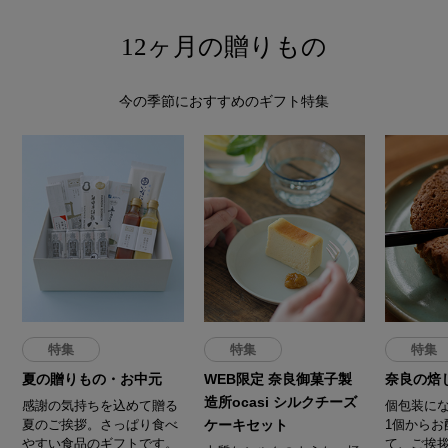
12ヶ月の贈りもの
今の季節におすすめのギフト特集
特集
特集
特集
夏の贈りもの・お中元
WEB限定 奈良御菓子製
奈良の焙
造所ocasi シルクチーズ
感謝の気持ちを込めて贈る
個包装に
夏のご挨拶。さっぱり食べ
ケーキセット
1個からお
やすい食品のギフトです。
て、ご挨