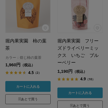
堀内果実園 柿の葉
堀内果実園 フリー
茶
ズドライベリーミッ
クス いちご ブル
カラー：焙じ柿の葉茶
ーベリー
1,960円
（税込）
1,190円
（税込）
4.5
（2）
4.9
（10）
カートに入れる
カートに入れる
あとで買う
あとで買う