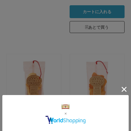
カートに入れる
あとで買う
堀内果実園 ふじり
堀内果実園 富有
んご セミドライ
柿 セミドライ 38g