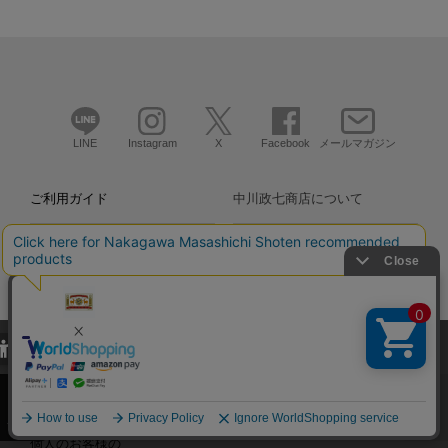
LINE
Instagram
X
Facebook
メールマガジン
ご利用ガイド
中川政七商店について
└ 送料について
採用情報
└ お支払い方法
特定商取引法の表記
当サイトでは、当サイト内における閲覧履歴・属性情報などの取得およ
└ よくあるご質問
プライバシーポリシー
び利便性向上のためにクッキー（Cookie）を使用いたします。詳細に
関しては「
プライバシーポリシー
」をお読みください。
└ ポイントについて
法人のお客様の
お問い合わせ
承諾する
個人のお客様の