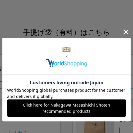
手提げ袋（有料）はこちら
S・M・Lの3つサイズをご用意しております。
ズより当店にお任せ
Sサイ
ートに入れる
Lサイ