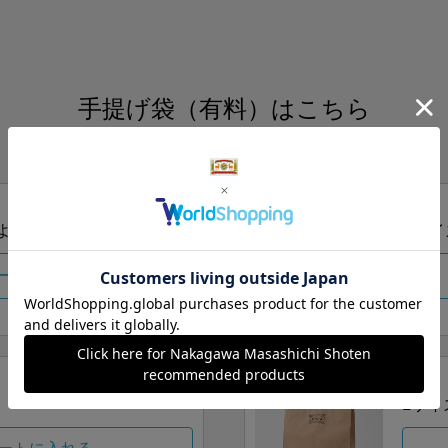
手提げ袋（有料）はこちら
S・M・Lの3つサイズをご用意しております。
ズより当店にお任せ
Sサイ
ートに入れる
Lサイ