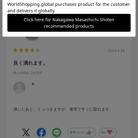
2024.4.18
良く潰れます。
購入の用途
:ご自宅用
e.
潰したあと、くっつきますが、箸等ですぐに取れます。
参考になった
0
Like!
1