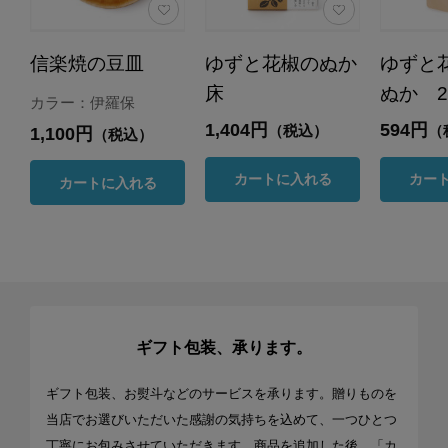
信楽焼の豆皿
ゆずと花椒のぬか
ゆずと
床
ぬか 2
カラー：伊羅保
1,404円
594円
（税込）
（
1,100円
（税込）
カートに入れる
カー
カートに入れる
ギフト包装、承ります。
ギフト包装、お熨斗などのサービスを承ります。贈りものを
当店でお選びいただいた感謝の気持ちを込めて、一つひとつ
丁寧にお包みさせていただきます。商品を追加した後、「カ