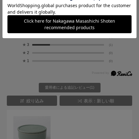
4.5
4
レビュー件数：
件
★
5
(3)
★
4
(0)
★
3
(1)
★
2
(0)
★
1
(0)
愛用者による追記レビュー(1)
絞り込み
表示：新しい順