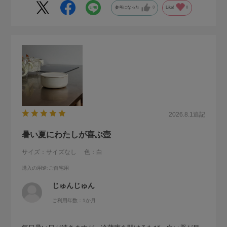
参考になった
0
Like!
0
2026.8.1
追記
暑い夏にわたしが喜ぶ壺
サイズ：サイズなし
色：白
購入の用途
:ご自宅用
じゅんじゅん
ご利用年数：1か月