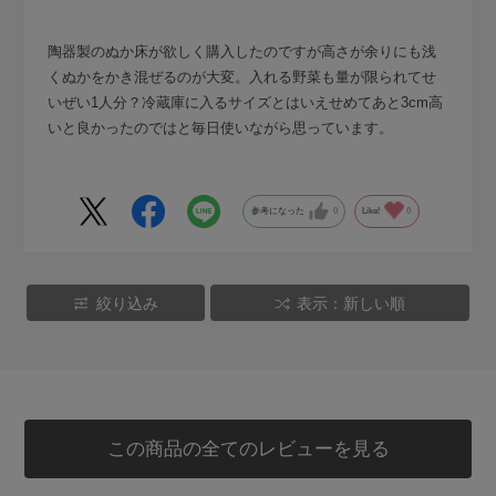
陶器製のぬか床が欲しく購入したのですが高さが余りにも浅
くぬかをかき混ぜるのが大変。入れる野菜も量が限られてせ
いぜい1人分？冷蔵庫に入るサイズとはいえせめてあと3cm高
いと良かったのではと毎日使いながら思っています。
参考になった
0
Like!
0
絞り込み
表示：新しい順
この商品の全てのレビューを見る