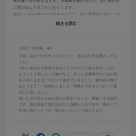
毎日暑い日が続きますが、冷蔵庫を開けるたび、白い器が目
に飛び込んできてわくわくします。
美味しいぬか漬けができあがってて、届く夏野菜が次々この
器の中で眠ります。壺を触った感触もほっとします。
続きを読む
本当に嬉しい。
2026.7.13投稿 ★5
今回、ぬかづけを作ってみたくて、先にぬか床を購入してま
した。
それにあわせる容器をあちこちでさがしてあるきましたが、
どうしても気に入った物がなく、ずっと冷蔵庫の中にぬか床
を入れたまま日にちだけで過ぎていきました。新作品が飛び
込んできて、一目惚れしました。呼吸ができるうつわって最
高だと思いました。
届いたその日からぬか漬けが始まりました。家族にも大好評
です。器は高価で贅沢品かなと躊躇したのですが、購入して
本当に良かったです。毎日わくわくして漬けてます。