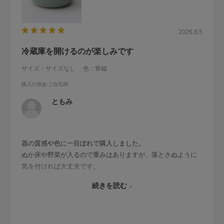
2026.8.5
冷蔵庫を開けるのが楽しみです
サイズ：サイズなし
色：青磁
購入の用途
:ご自宅用
ともみ
器の質感や色に一目ぼれで購入しました。
ぬか床や野菜が入るので重みはありますが、落とさぬように
気を付ければ大丈夫です。
フタがあるので臭いも気になりません。
続きを読む
お高い商品ですが、気に入ったものを日常で使える喜びか豊
かさに繋がっています。
これからも大事に使っていこうと思います。