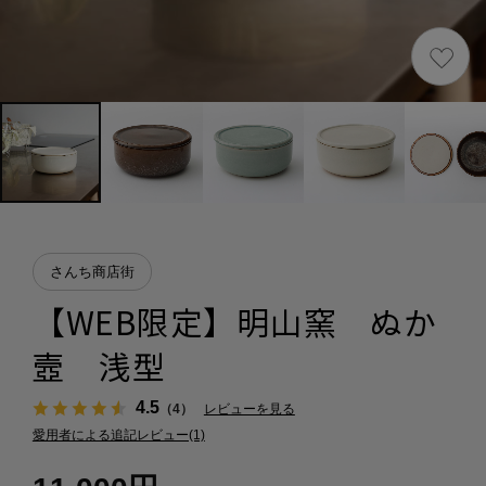
さんち商店街
【WEB限定】明山窯 ぬか
壼 浅型
4.5
（4）
レビューを見る
愛用者による追記レビュー(1)