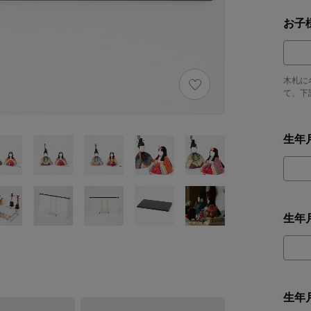
お子
木札に
て、下
生年
生年
生年