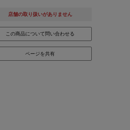
木・ブリキ
店舗の取り扱いがありません
考
専用箱入り（41.5×23.5×14 紙・貼箱）
この商品について問い合わせる
本体
貝桶
燭台
ページを共有
ズ
(1体あた
(1個あた
(1個あた
り)
り)
り)
約7×8×10
約φ3×4
約φ3×13
ズ
梅(1個あたり)
几帳
4×4×7
28×17×3.5
約4