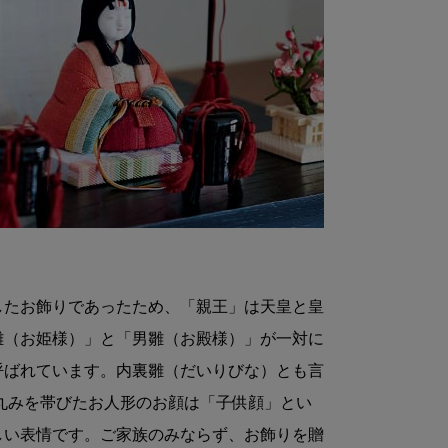
したお飾りであったため、「親王」は天皇と皇
雛（お姫様）」と「男雛（お殿様）」が一対に
呼ばれています。内裏雛（だいりびな）とも言
丸みを帯びたお人形のお顔は「子供顔」とい
しい表情です。ご家族のみならず、お飾りを贈