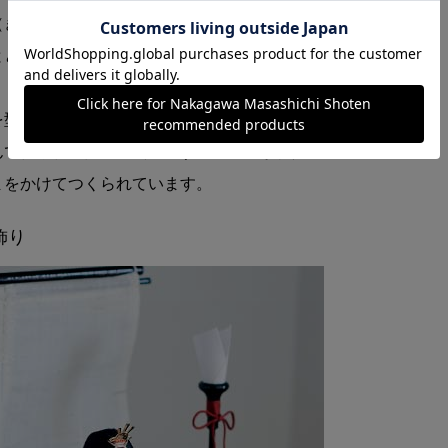
（きめ）込み人形の正統伝承者として唯一の認
とともに、伝統を大切にしながらも現代の空気
を型に詰めて固めた「桐塑（とうそ）」という
んで作られる伝統工芸品です。全工程が職人の
まをかけてつくられています。
飾り