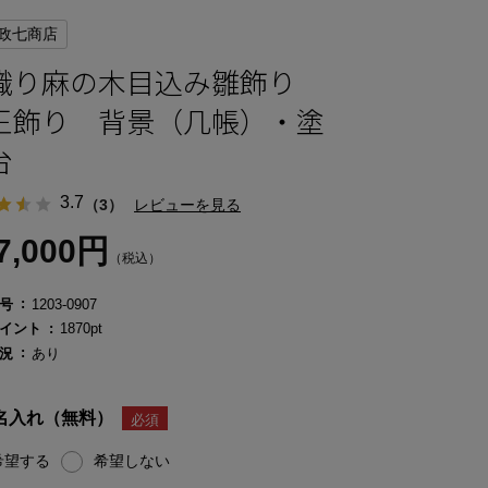
政七商店
織り麻の木目込み雛飾り
王飾り 背景（几帳）・塗
台
3.7
（3）
レビューを見る
7,000円
（税込）
号
1203-0907
イント
1870pt
況
あり
名入れ（無料）
希望する
希望しない