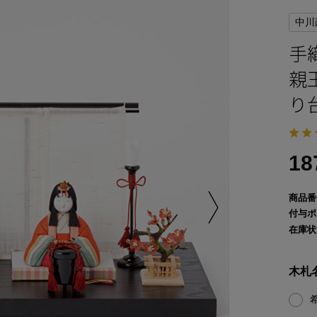
中川
手
親
り
18
商品番
付与ポ
在庫状
木札