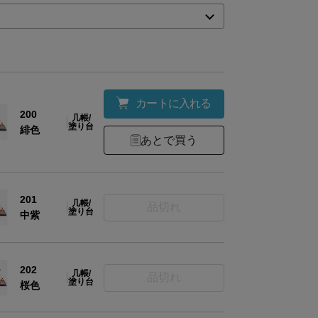
カートに入れる
200
几帳/
人形:桐材･麻･石膏･絹/玉台:木(中質繊維板)/付属品:ﾚ
塗り台
緋色
材
藁/敷台：セン合板(拭き漆)/几帳の台：木/几帳の
あとで買う
絹
201
人形2体(男雛1体・女雛1体)・貝桶（2個1組）・
几帳/
品切れ
塗り台
中紫
組）・玉台（2個1組）・紅梅・白梅（2個1組）
台
容
【お手入れセット】
202
几帳/
品切れ
白手袋(素材：綿/9.0×22.0cm）・防虫剤(成分：
塗り台
桜色
リン・チモール・ゼオライト・刷毛(素材：毛(山