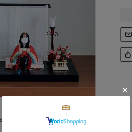
備
商品サイズ
サイ
-
サイ
-
の願いを込めて飾る雛人形。季節の行事として
としてこれからもつないでいきたい日本の伝統