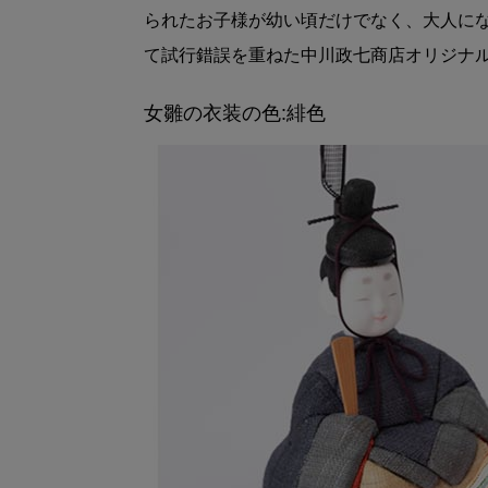
られたお子様が幼い頃だけでなく、大人に
て試行錯誤を重ねた中川政七商店オリジナ
女雛の衣装の色:緋色