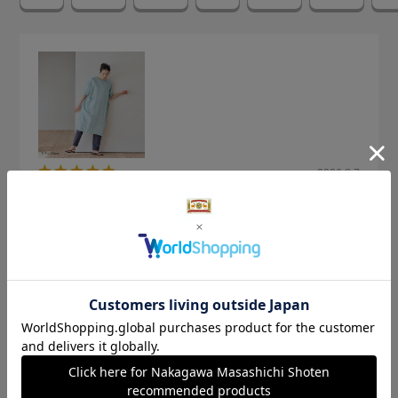
2026.8.7
初めての中川さんの麻
サイズ：サイズなし
色：青磁
購入の用途
:ご自宅用
no name
身長:
151～155cm
体型:
ふつう
普段の服のサイズ:
L
今まで他店の麻の服ってごわごわして、チクチクするしなに
が涼しいのかわからかったのですが、中川さんのこちらの服