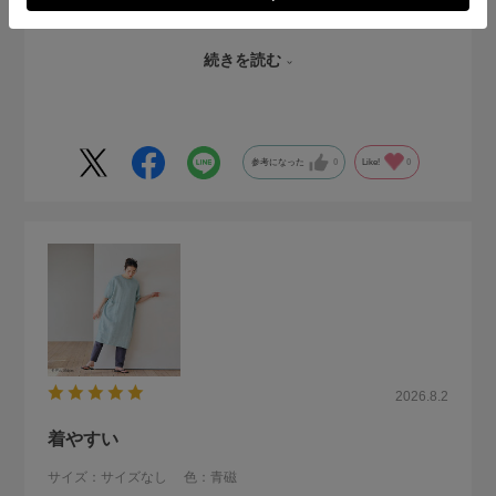
を初めて購入してあまりのやわらかさと通気性のよさに感動
してどハマりしました。
続きを読む
他店のものは裏地がついてるものが多く、それがまたポリエ
ステル素材なんかで逆にむれてました。
中川さんのは基本裏地がないのも逆にいいんです！
参考になった
0
Like!
0
ちょっとデザインがカジュアルなので、この素材でもう少し
大人っぽく着られるデザインのワンピが欲しい。
今回はミントグリーンにしましたが、ラベンダー色もとても
可愛くて迷っちゃいました。
2026.8.2
着やすい
サイズ：サイズなし
色：青磁