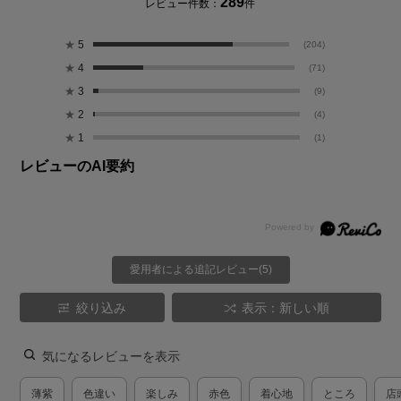
289
レビュー件数：
件
★
5
(204)
★
4
(71)
★
3
(9)
★
2
(4)
★
1
(1)
レビューのAI要約
愛用者による追記レビュー(5)
絞り込み
表示：新しい順
気になるレビューを表示
薄紫
色違い
楽しみ
赤色
着心地
ところ
店