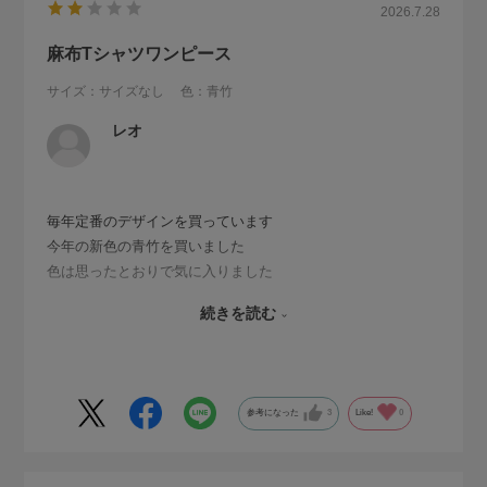
2026.7.28
麻布Tシャツワンピース
サイズ：サイズなし
色：青竹
レオ
毎年定番のデザインを買っています
今年の新色の青竹を買いました
色は思ったとおりで気に入りました
ただ縫製が悪く裾の縫い目が波打ったようにねじれておりア
続きを読む
イロンをかけても直りません
毎年買い足して何枚か持っていますがこんな悪い縫製は初め
てです
お出かけ用には無理です
参考になった
3
Like!
0