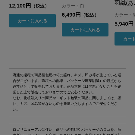
羽織(あ
12,100円
カラー：白
（税込）
6,490円
カラー：
（税込）
カートに入れる
5,940円
カートに入れる
カー
流通の過程で商品梱包用の箱に擦れ、キズ、凹み等が生じている場
合がございます。環境への配慮（パッケージ廃棄削減）の観点から
通常品として販売しております。商品本体には問題がないことを確
認した上で販売しておりますのでご安心ください。
なお、化粧箱入りの商品や、ギフト包装の商品に関しましては、擦
れ、キズ、凹み等がないものを発送いたしますのでご安心くださ
い。
ロゴリニューアルに伴い、商品への刻印やパッケージのロゴを、順