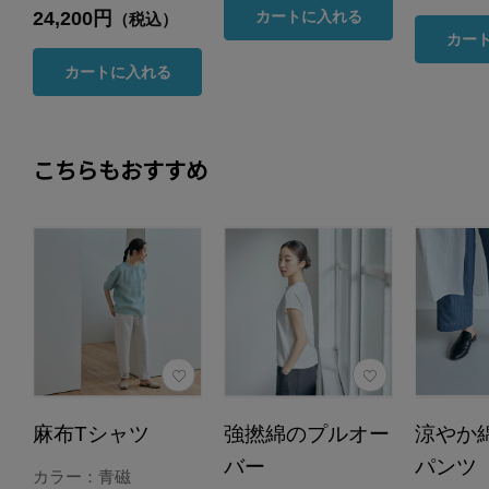
24,200円
カートに入れる
（税込）
カー
カートに入れる
こちらもおすすめ
麻布Tシャツ
強撚綿のプルオー
涼やか
バー
パンツ
カラー：青磁