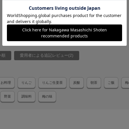
炭水
食塩相
商品サイズ
い順
愛用者による追記レビュー(2)
サイ
-
お料理
りんご
りんご生姜茶
炭酸
朝茶
ご飯
梅
野菜
調味料
梅の味