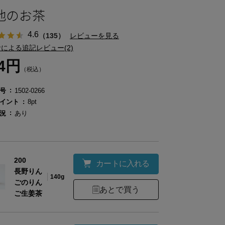
地のお茶
4.6
（135）
レビューを見る
による追記レビュー(2)
64円
（税込）
号
1502-0266
イント
8pt
況
あり
200
カートに入れる
長野りん
140g
ごのりん
あとで買う
ご生姜茶