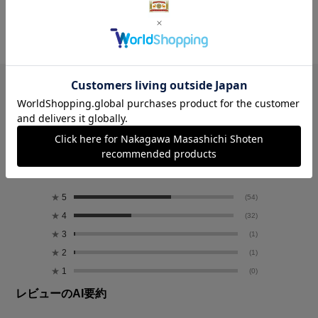
にも似合う定番のかたちです。
レビュー
4.6
88
レビュー件数：
件
★
5
(54)
★
4
(32)
★
3
(1)
★
2
(1)
★
1
(0)
レビューのAI要約