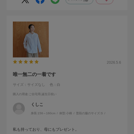
2026.5.6
唯一無二の一着です
サイズ：サイズなし
色：白
購入の用途
:ご自宅用,誕生日祝い
くしこ
身長:
156～160cm
体型:
小柄
普段の服のサイズ:
S
私も持っており、母にもプレゼント。