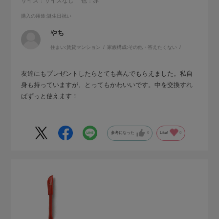
サイズ：サイズなし
色：赤
購入の用途
:誕生日祝い
やち
住まい:
賃貸マンション
家族構成:
その他・答えたくない
友達にもプレゼントしたらとても喜んでもらえました。私自
身も持っていますが、とってもかわいいです。中を交換すれ
ばずっと使えます！
参考になった
0
Like!
0