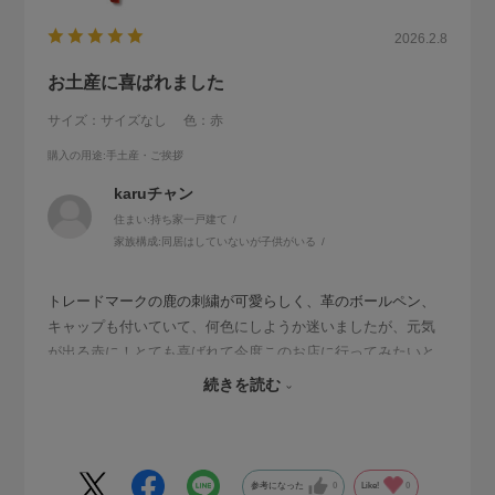
2026.2.8
お土産に喜ばれました
サイズ：サイズなし
色：赤
購入の用途
:手土産・ご挨拶
karuチャン
住まい:
持ち家一戸建て
家族構成:
同居はしていないが子供がいる
トレードマークの鹿の刺繍が可愛らしく、革のボールペン、
キャップも付いていて、何色にしようか迷いましたが、元気
が出る赤に！とても喜ばれて今度このお店に行ってみたいと
いう友だちもいました。
続きを読む
私も気に入っていつもバッグに入れています。
参考になった
0
Like!
0