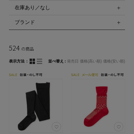
在庫あり／なし
ブランド
524
の商品
表示方法
並べ替え
発売日
価格(高い順)
価格(安い順)