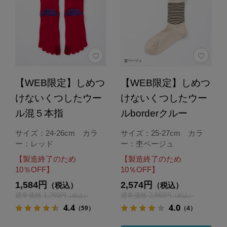
【WEB限定】しめつ
【WEB限定】しめつ
けないくつしたウー
けないくつしたウー
ル混５本指
ルborderクルー
サイズ：24-26cm カラ
サイズ：25-27cm カラ
ー：レッド
ー：杢ベージュ
【製造終了のため
【製造終了のため
10％OFF】
10％OFF】
1,584円
2,574円
（税込）
（税込）
通常価格 1,760円
通常価格 2,860円
（税込）
（税込）
4.4
4.0
（59）
（4）