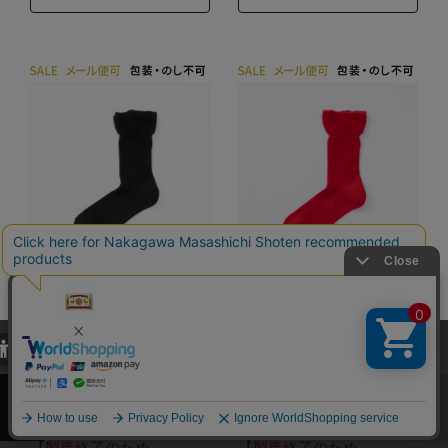
【WEB限定】しめつ
【WEB限定】しめつ
けないくつしたウー
けないくつしたウー
当サイトでは、当サイト内における閲覧履歴・属性情報などの取得およ
ルクルー
ルクルー
び利便性向上のためにクッキー（Cookie）を使用いたします。詳細に
関しては「
プライバシーポリシー
」をお読みください。
サイズ：21-23cm カラ
サイズ：25-27cm カラ
承諾する
ー：ブラック
ー：スカーレット
【製造終了のため
【製造終了のため