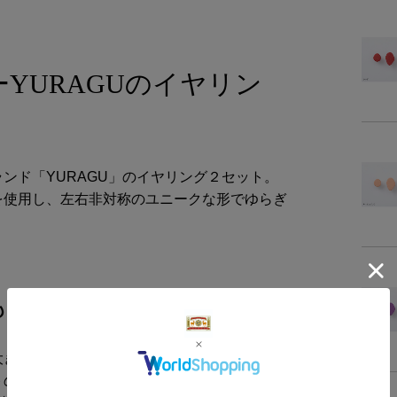
内
む
YURAGUのイヤリン
備
商品サイズ
ンド「YURAGU」のイヤリング２セット。
サイ
を使用し、左右非対称のユニークな形でゆらぎ
-
も華やかな存在感
大きめのサイズ感。ちょっとした食事会などの
トのアクセントにも華を添えてくれます。