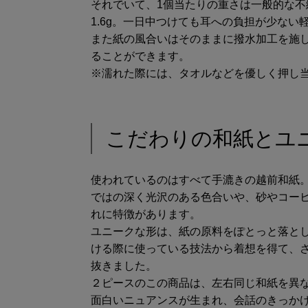
それでいて、1個当たりの重さは一般的な不
1.6g。一日中つけても耳への負担が少な
また紙の風合いはそのままに撥水加工を施
ることができます。
※濡れた際には、タオルなどを優しく押し
こだわりの和紙とユ
使われているのはすべて手漉きの越前和紙。
ではの深く光沢のある色合いや、砂やコー
れに特徴があります。
ユニークな形は、紙の原料をぽとっと落と
ける際に使っている技法から着想を得て、
抜きました。
２ピースのこの商品は、左右同じ和紙を異
面白いニュアンスが生まれ、会話のきっかけ