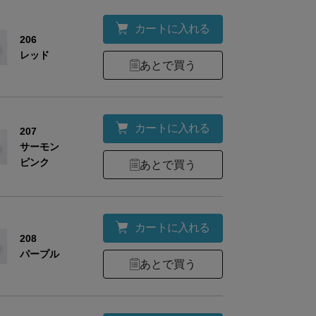
容
形の異なる(A・Cタイプ※上画像参照）イヤリン
カートに入れる
206
レッド
あとで買う
考
専用箱入り(約7.6×7.6×2.7㎝）
カートに入れる
207
サーモン
ズ
A
C
ピンク
あとで買う
約1.7×1.6×0.2
約2.8×1.9
カートに入れる
208
パープル
あとで買う