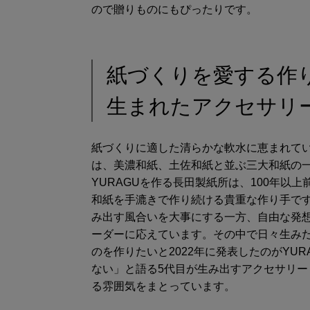
ので贈りものにもぴったりです。
紙づくりを愛する作
生まれたアクセサリ
紙づくりに適した清らかな軟水に恵まれて
は、美濃和紙、土佐和紙と並ぶ三大和紙の
YURAGUを作る長田製紙所は、100年以
和紙を手漉きで作り続ける貴重な作り手で
み出す風合いを大事にする一方、自由な発
ーダーに応えています。その中で日々生み
のを作りたいと2022年に発表したのがYU
ない」と語る5代目が生み出すアクセサリ
る雰囲気をまとっています。