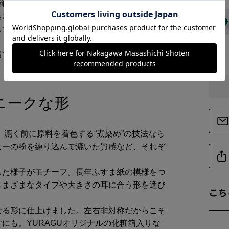
織布マスク（2～4g程度）よりも軽く最大
い軽さは和紙ならではの特徴です。
しているため、軽い雨や汗で濡れても使い続け
当てるようにしてふき取ってください。
ニークな形
 漉く前に原料を着色する“煮染め”の技法なら
ヒーの粉を練り込んで漉いた質感など、それぞ
した様子がモチーフ。長年ふすま紙の模様をつ
さまざまなタイプや大きさの耳に合う形を選び
こち
なる形に仕上げました。左右非対称だからこそ
にも。YURAGUオリジナルの化粧箱入りな