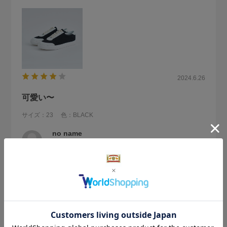
2024.6.26
可愛い〜
サイズ：23
色：BLACK
no name
形は可愛いけど少し大きめで踵の部分はやや硬いです
参考になった
2
Like!
6