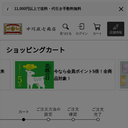
11,000円以上で送料・代引き手数料無料
店舗情報
見つける
ログイン
カート
ショッピングカート
由来
今なら会員ポイント5倍！全商
品対象！