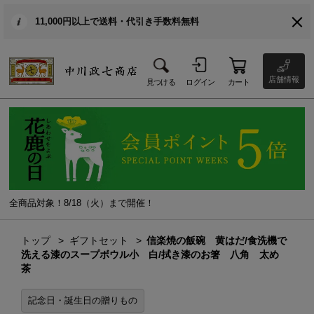
11,000円以上で送料・代引き手数料無料
店舗情報
見つける
ログイン
カート
全商品対象！8/18（火）まで開催！
トップ
ギフトセット
信楽焼の飯碗 黄はだ/食洗機で
洗える漆のスープボウル小 白/拭き漆のお箸 八角 太め
茶
記念日・誕生日の贈りもの