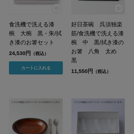
食洗機で洗える漆
好日茶碗 呉須独楽
椀 大椀 黒・朱/拭
筋/食洗機で洗える漆
き漆のお箸セット
椀 中 黒/拭き漆の
お箸 八角 太め
24,530円
（税込）
黒
カートに入れる
11,550円
（税込）