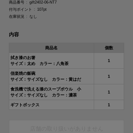
商品番号
gift2402-06-NT7
付与ポイント
107pt
在庫状況
なし
内容
商品名
個数
拭き漆のお箸
1
サイズ：太め カラー：八角茶
信楽焼の飯碗
1
サイズ：サイズなし カラー：黄はだ
食洗機で洗える漆のスープボウル 小
1
サイズ：サイズなし カラー：濃茶
ギフトボックス
1
店舗の取り扱いがありません