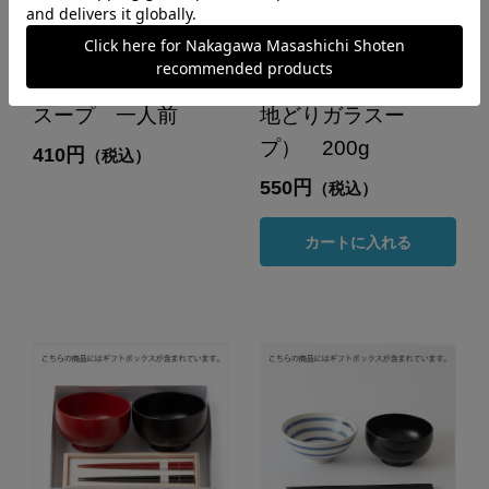
汁物 白みそ香る鶏
きんかんおかゆぶ
ときのこのクリーム
とりだし（長崎対馬
スープ 一人前
地どりガラスー
プ） 200g
410円
（税込）
550円
（税込）
カートに入れる