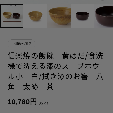
中川政七商店
信楽焼の飯碗 黄はだ/食洗
機で洗える漆のスープボウ
ル小 白/拭き漆のお箸 八
角 太め 茶
10,780円
（税込）