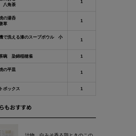
1
 八角茶
焼の湯呑
1
唐草
機で洗える漆のスープボウル 小
1
ーアルについてのお知らせ
茶碗 染錦稲穂雀
1
ご購入いただいた商品がオンラインショップの販
名
異なる場合がございます。中身の商品は同一の物
焼の平皿
1
ので、ご了承くださいませ。
トボックス
1
商品サイズ
らもおすすめ
詳細・サイズについては各商品ページをご覧ください。
碗 染錦稲穂雀
で洗える漆のスープボウル 小 茶
の平皿 菊花
汁物 白みそ香る鶏ときのこの