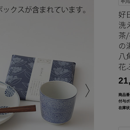
中川
好
洗
茶
の
八
花
21
商品番
付与ポ
在庫状