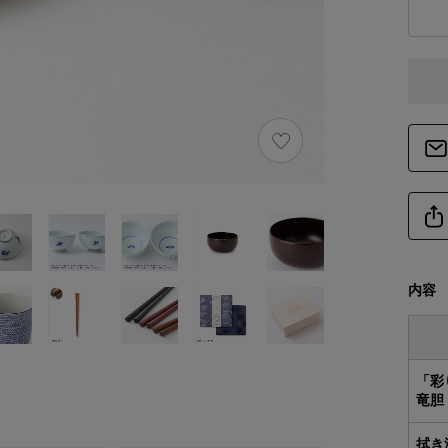
内容
「彩
竜胆
拭き