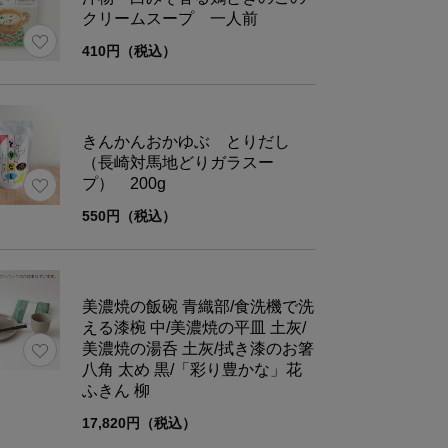
クリームスープ 一人前
の湯呑 微塵唐草
410円（税込）
のお箸 八角 茶 太め
豊かな」花ふきん 竜胆
きんかんおかゆぶ とりだし
（長崎対馬地どりガラスー
プ） 200g
箱
550円（税込）
30×23×11
美濃焼の飯碗 青織部/食洗機で洗
える漆椀 中/美濃焼の平皿 土灰/
美濃焼の湯呑 土灰/拭き漆のお箸
八角 太め 黒/「彩り豊かな」花
ふきん 柳
17,820円（税込）