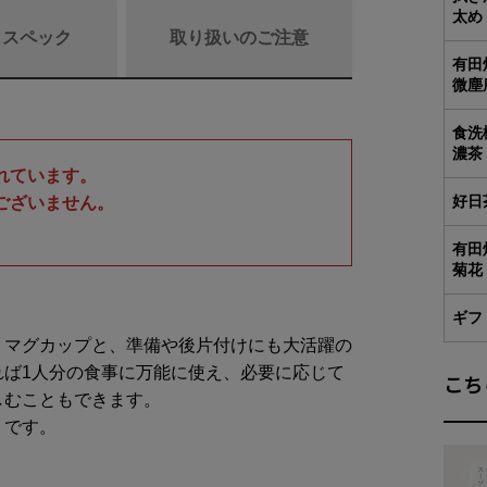
太め
/ スペック
取り扱いのご注意
有田
微塵
食洗
濃茶
商品リニュ
れています。
好日
ございません。
。
商品
有田
菊花
ギフ
商品詳細・
・マグカップと、準備や後片付けにも大活躍の
れば1人分の食事に万能に使え、必要に応じて
こち
商品の
しむこともできます。
好日茶
トです。
食洗機
有田焼