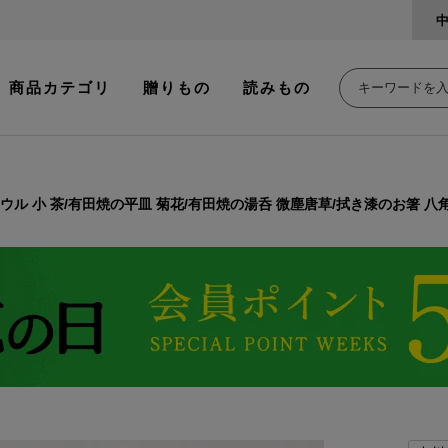
商品カテゴリ
贈りもの
読みもの
ル 小 茶/有田焼の平皿 菊花/有田焼の湯呑 微塵唐草/拭き漆のお箸 八角