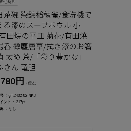
政七商店
日茶碗 染錦稲穂雀/食洗機で
える漆のスープボウル 小
/有田焼の平皿 菊花/有田焼
湯呑 微塵唐草/拭き漆のお箸
角 太め 茶/「彩り豊かな」
ふきん 竜胆
,780円
（税込）
号
gift2402-02-NK3
イント
217pt
況
なし