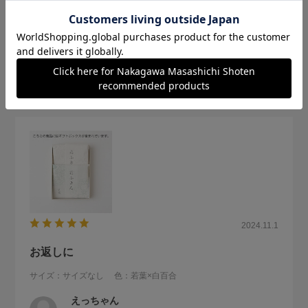
自宅でも、キッチンに可愛らしいふきんがあると気持ちも上
がります。重宝しております。
参考になった
0
Like!
0
2024.11.1
お返しに
サイズ：サイズなし
色：若葉×白百合
えっちゃん