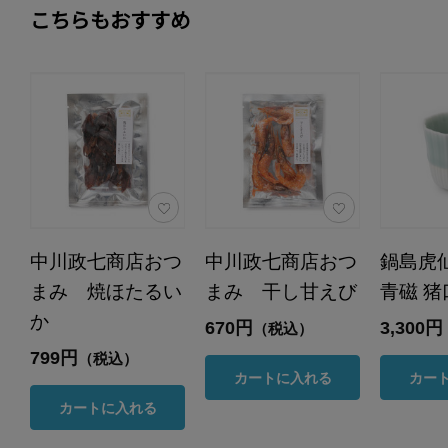
こちらもおすすめ
中川政七商店おつ
中川政七商店おつ
鍋島虎
まみ 焼ほたるい
まみ 干し甘えび
青磁 
か
670円
3,300円
（税込）
799円
（税込）
カートに入れる
カー
カートに入れる