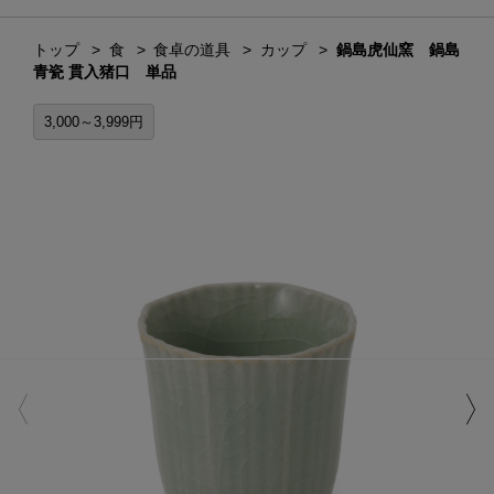
トップ
食
食卓の道具
カップ
鍋島虎仙窯 鍋島
青瓷 貫入猪口 単品
3,000～3,999円