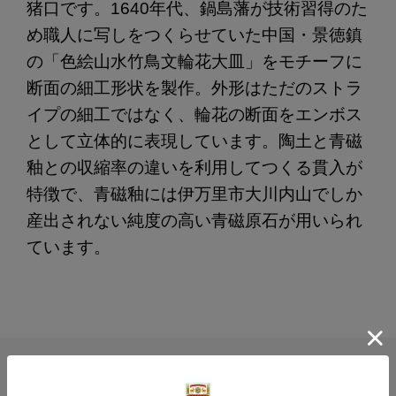
猪口です。1640年代、鍋島藩が技術習得のた
め職人に写しをつくらせていた中国・景徳鎮
の「色絵山水竹鳥文輪花大皿」をモチーフに
断面の細工形状を製作。外形はただのストラ
イプの細工ではなく、輪花の断面をエンボス
として立体的に表現しています。陶土と青磁
釉との収縮率の違いを利用してつくる貫入が
特徴で、青磁釉には伊万里市大川内山でしか
産出されない純度の高い青磁原石が用いられ
ています。
レビュー