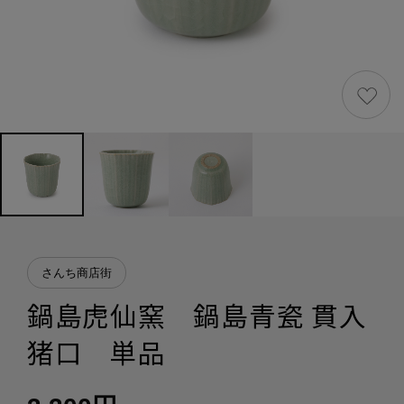
さんち商店街
鍋島虎仙窯 鍋島青瓷 貫入
猪口 単品