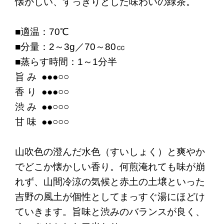
懐かしい、すっきりとした味わいの緑茶。
■適温：70℃
■分量：2～3g／70～80㏄
■蒸らす時間：1～1分半
旨 み ●●●○○
香 り ●●●○○
渋 み ●●○○○
甘 味 ●●○○○
山吹色の澄んだ水色（すいしょく）と爽やか
でどこか懐かしい香り。何煎淹れても味が崩
れず、山間冷涼の気候と赤土の土壌といった
吉野の風土が個性としてまっすぐ湯にほどけ
ていきます。旨味と渋みのバランスが良く、