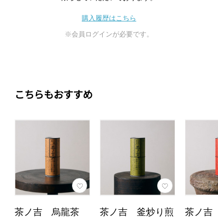
購入履歴はこちら
※会員ログインが必要です。
こちらもおすすめ
茶ノ吉 烏龍茶
茶ノ吉 釜炒り煎
茶ノ吉