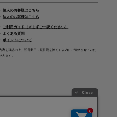
・
個人のお客様はこちら
・
法人のお客様はこちら
・
ご利用ガイド（※まずご一読ください）
・
よくある質問
・
ポイントについて
内容を確認の上、翌営業日（繁忙期を除く）以内にご連絡させていた
だきます。
Copyright©2000
-2026
Nakagawa Masashichi Shoten All Rights Reserved.