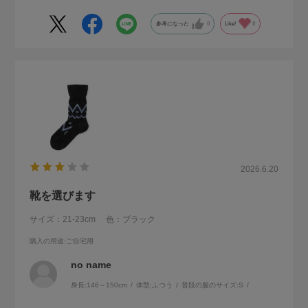
参考になった
0
Like!
0
2026.6.20
靴を選びます
サイズ：21-23cm
色：ブラック
購入の用途
:ご自宅用
no name
身長:
146～150cm
体型:
ふつう
普段の服のサイズ:
S