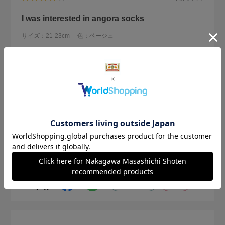
I was interested in angora socks
サイズ：21-23cm
色：ベージュ
購入の用途
:ご自宅用
Hana
身長:
166～170cm
体型:
ふつう
普段の服のサイズ:
L
well I haven't gotten to wear them much since I bought them
on sale during the summer. I like the design. They aren't too
think so I hope I can wear them in the fall. I'm not sure yet
続きを読む
about the shape in the ankle portion.
参考になった
0
Like!
0