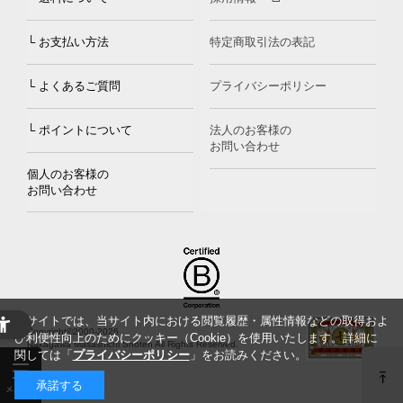
└ お支払い方法
特定商取引法の表記
└ よくあるご質問
プライバシーポリシー
└ ポイントについて
法人のお客様の
お問い合わせ
個人のお客様の
お問い合わせ
当サイトでは、当サイト内における閲覧履歴・属性情報などの取得およ
Copyright©2000
-2026
び利便性向上のためにクッキー（Cookie）を使用いたします。詳細に
Nakagawa Masashichi Shoten All Rights Reserved.
関しては「
プライバシーポリシー
」をお読みください。
承諾する