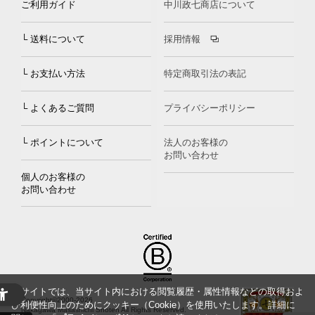
ご利用ガイド
中川政七商店について
└ 送料について
採用情報
└ お支払い方法
特定商取引法の表記
└ よくあるご質問
プライバシーポリシー
└ ポイントについて
法人のお客様の
お問い合わせ
個人のお客様の
お問い合わせ
当サイトでは、当サイト内における閲覧履歴・属性情報などの取得およ
Copyright©2000
-2026
び利便性向上のためにクッキー（Cookie）を使用いたします。詳細に
Nakagawa Masashichi Shoten All Rights Reserved.