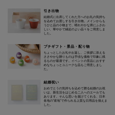
引き出物
結婚式に出席してくれた方へのお礼の気持ち
を込めてお渡しする引き出物。メインからも
うひと品の小物まで、晴れやかな席にふさわ
しい、華やかで縁起のよい品々をご用意しま
した。
プチギフト・景品・配り物
ちょっとしたお礼やお返し、ご挨拶に添える
ささやかな贈りものは手頃な価格で印象に残
るものが最適です。イベントの景品におすす
めなちょっとユニークな品もご用意しまし
た。
結婚祝い
おめでとうの気持ちを込めて贈る結婚のお祝
いは、新生活をはじめる二人へのエールでも
あります。そんな思いを届けてくれる、日本
各地の"産地”で作られる上質な日用品を揃えま
した。