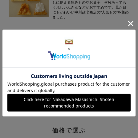
しに使える飲みものやお菓子、何枚あっても
うれしいふきんなどがおすすめです。見た目
にもかわいい中川政七商店の"人気もの”を集め
ました。
ふきんの贈りもの
中川政七商店を代表するアイテム、ふきんは
ちょっとした手みやげから、内祝いや御中
元・御歳暮まで幅広くお使いいただけます。
法事・香典返し
不祝儀を残さないように、との思いから「あ
とに残らないもの」が好まれる法事や香典の
お返し。消耗品のふきんやタオル、お茶やコ
ーヒーなどの消えものを中心に揃えました。
価格で選ぶ