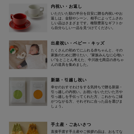
内祝い・お返し
いただいた額の半分を目安に贈る内祝いやお
返しは、金額やシーン、相手によってふさわ
しい品はさまざまです。種類豊富なギフトか
ら自分らしい一品を見つけてください。
出産祝い・ベビー・キッズ
たくさんの初めてにふれる赤ちゃんと、その
家族のために贈りたい、“家族みんなに心地い
い”をとことん考えた、中川政七商店の赤ちゃ
んの道具を集めました。
新築・引越し祝い
幸せのおすそわけをする気持ちで贈る新築・
引っ越しの内祝い。お祝いをいただいた方や
引っ越しを手伝ってくれた方、これからご縁
がつながる方、それぞれに合った品を選びま
しょう。
手土産・ごあいさつ
直接手渡す手土産やご挨拶の品は、おもてな