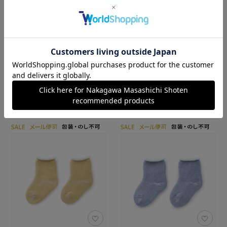
→ 詳しくはこちら
11
の商品
表示方法
並べ替え
発売日
価格(高い順)
価格(安い順)