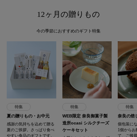
12ヶ月の贈りもの
今の季節におすすめのギフト特集
特集
特集
特集
夏の贈りもの・お中元
WEB限定 奈良御菓子製
奈良の焙
造所ocasi シルクチーズ
感謝の気持ちを込めて贈る
個包装に
夏のご挨拶。さっぱり食べ
ケーキセット
1個からお
やすい食品のギフトです。
て、ご挨