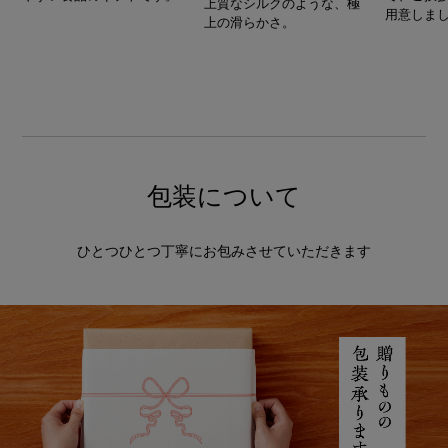
上質なシルクのような、極
用意しま
上の滑らかさ。
包装について
ひとつひとつ丁寧にお包みさせていただきます