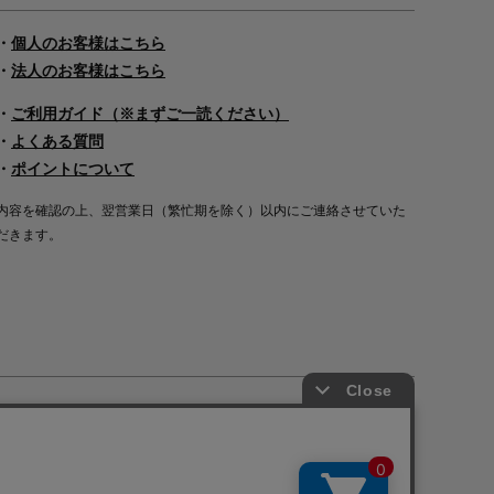
・
個人のお客様はこちら
・
法人のお客様はこちら
・
ご利用ガイド（※まずご一読ください）
・
よくある質問
・
ポイントについて
内容を確認の上、翌営業日（繁忙期を除く）以内にご連絡させていた
だきます。
Copyright©2000
-2026
Nakagawa Masashichi Shoten All Rights Reserved.