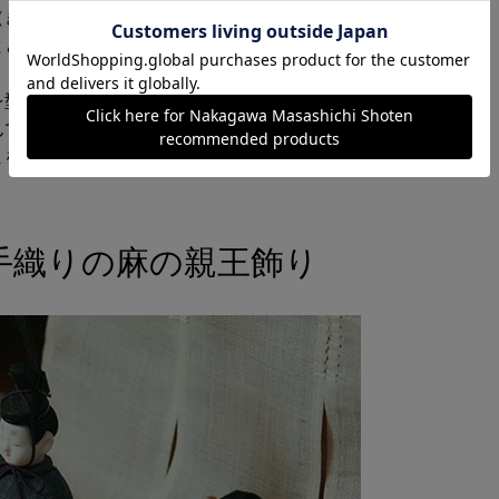
（きめ）込み人形の正統伝承者として唯一の認
とともに、伝統を大切にしながらも現代の空気
を型に詰めて固めた「桐塑（とうそ）」という
んで作られる伝統工芸品です。全工程が職人の
まをかけてつくられています。
手織りの麻の親王飾り