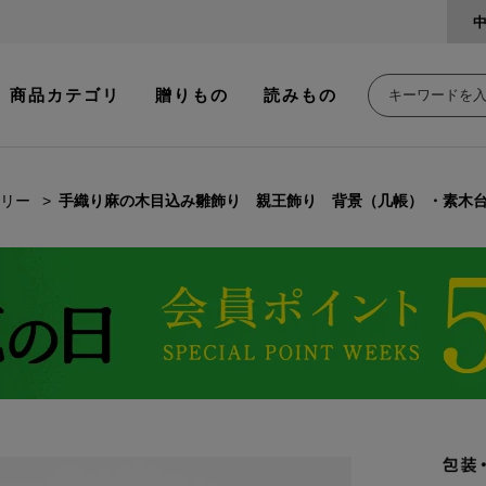
商品カテゴリ
贈りもの
読みもの
リー
手織り麻の木目込み雛飾り 親王飾り 背景（几帳） ・素木