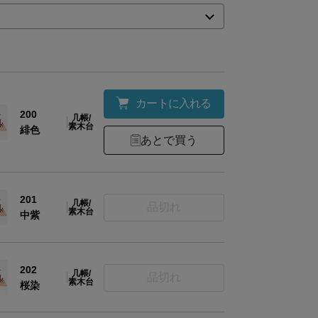
カートに入れる
200
几帳/
人形:桐材･麻･石膏･絹/玉台:木(中質繊維板)/付属品
素木台
材
緋色
木･藁/敷台：杉合板/几帳の台：木/几帳の生地：
あとで買う
人形2体(男雛1体・女雛1体)・貝桶（2個1組）・
201
組）・玉台（2個1組）・紅梅・白梅（2個1組）
几帳/
品切れ
素木台
中紫
台
容
【お手入れセット】
白手袋(素材：綿/9.0×22.0cm）・防虫剤(成分：
202
几帳/
品切れ
リン・チモール・ゼオライト・刷毛(素材：毛(山
素木台
桜染
木・ブリキ