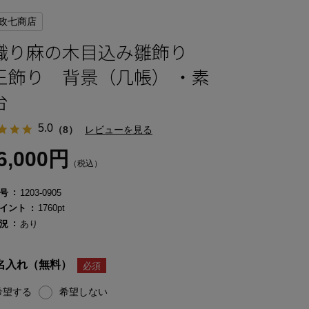
政七商店
織り麻の木目込み雛飾り
王飾り 背景（几帳） ・素
台
5.0
（8）
レビューを見る
6,000円
（税込）
号
1203-0905
イント
1760pt
況
あり
名入れ（無料）
希望する
希望しない