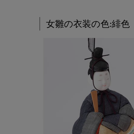
女雛の衣装の色:緋色