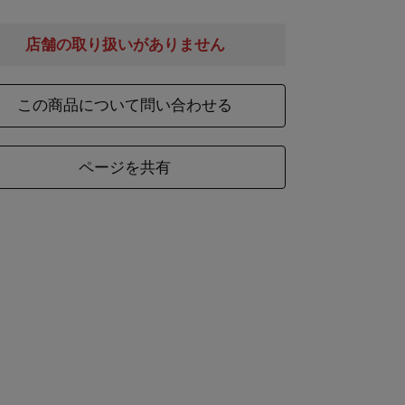
考
専用箱入り（41.5×23.5×14 紙・貼箱）
店舗の取り扱いがありません
この商品について問い合わせる
本体
貝桶
燭台
ズ
(1体あた
(1個あた
(1個あた
ページを共有
り)
り)
り)
約7×8×10
約φ3×4
約φ3×13
ズ
梅(1個あたり)
几帳
4×4×7
約26×17×3.5
約