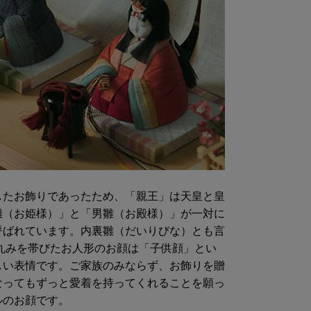
したお飾りであったため、「親王」は天皇と皇
雛（お姫様）」と「男雛（お殿様）」が一対に
呼ばれています。内裏雛（だいりびな）とも言
丸みを帯びたお人形のお顔は「子供顔」とい
しい表情です。ご家族のみならず、お飾りを贈
なってもずっと愛着を持ってくれることを願っ
ルのお顔です。