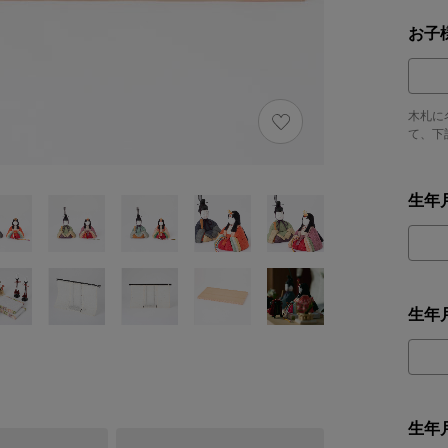
お子
木札に
て、下
生年
生年
生年