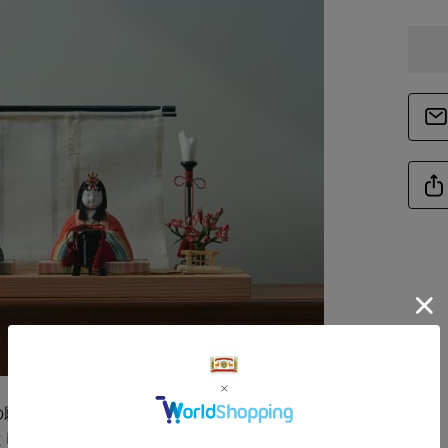
備
商品サイズ
サイ
-
サイ
-
の願いを込めて飾る雛人形。季節の行事として
としてこれからもつないでいきたい日本の伝統