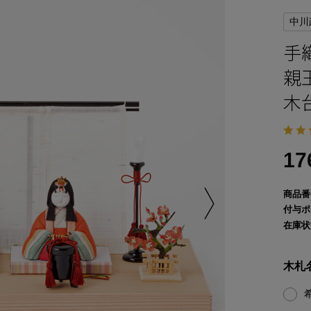
中川
手
親
木
17
商品番
付与ポ
在庫状
木札