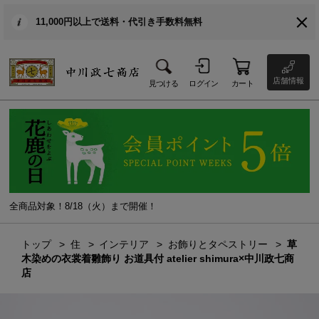
11,000円以上で送料・代引き手数料無料
店舗情報
見つける
ログイン
カート
全商品対象！8/18（火）まで開催！
トップ
住
インテリア
お飾りとタペストリー
草
木染めの衣裳着雛飾り お道具付 atelier shimura×中川政七商
店