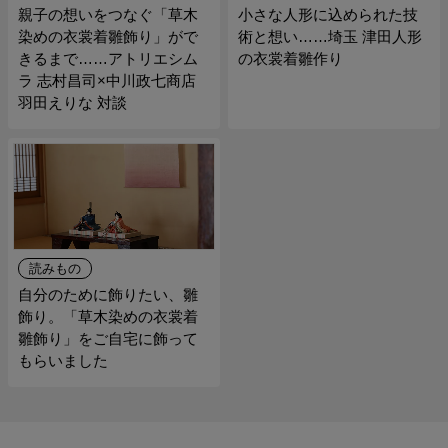
親子の想いをつなぐ「草木
小さな人形に込められた技
染めの衣裳着雛飾り」がで
術と想い……埼玉 津田人形
きるまで……アトリエシム
の衣裳着雛作り
ラ 志村昌司×中川政七商店
羽田えりな 対談
読みもの
自分のために飾りたい、雛
飾り。「草木染めの衣裳着
雛飾り」をご自宅に飾って
もらいました