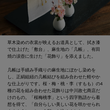
草木染めの衣裳が映えるお道具として、拭き漆
で仕上げた「敷台」、麻生地の「几帳」、有田
焼の涙壺に生けた「花飾り」を添えました。
几帳は手績み手織りの麻生地にぼかし染めを
し、正絹組紐の几帳結びを組み合わせた軽やか
な仕上がりです。桜・梅・桃・李（すもも）の4
種の花を組み合わせた花飾りは中川政七商店だ
けのもの。「桜梅桃李」という四字熟語から着
想を得て、「自分らしい美しい花を咲かせられ