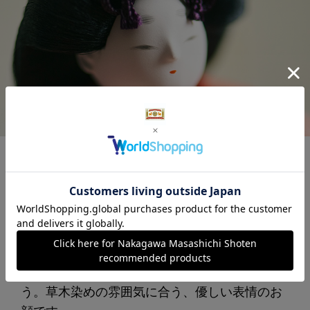
衣裳着雛人形のお顔は、「次郎左衛門雛（じろ
うざえもんびな）」という元禄時代に生まれた
お顔をベースに手描きで仕上げました。絹を用
いた髪の毛を、結髪専門の職人が一つひとつ結
い上げ、面相職人の手により表情が描かれてい
ます。細い筆に薄く墨をつけ、少しずつ何度も
描き重ねることで、表情に深みが備わるのだそ
う。草木染めの雰囲気に合う、優しい表情のお