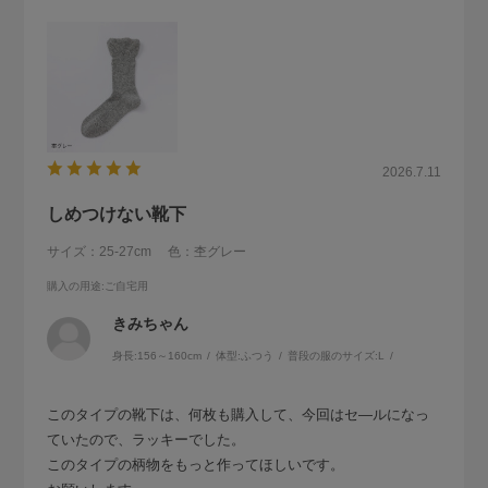
2026.7.11
しめつけない靴下
サイズ：25-27cm
色：杢グレー
購入の用途
:ご自宅用
きみちゃん
身長:
156～160cm
体型:
ふつう
普段の服のサイズ:
L
このタイプの靴下は、何枚も購入して、今回はセ―ルになっ
ていたので、ラッキーでした。
このタイプの柄物をもっと作ってほしいです。