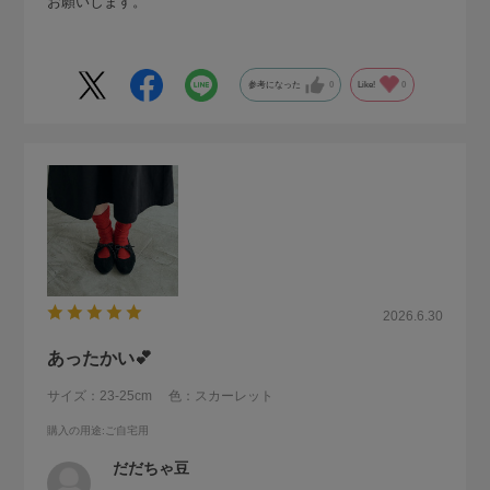
お願いします。
参考になった
0
Like!
0
2026.6.30
あったかい💕
サイズ：23-25cm
色：スカーレット
購入の用途
:ご自宅用
だだちゃ豆