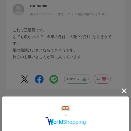
no name
身長:
151～155cm
体型:
ふつう
普段の服のサイズ:
M
これで三足目です。
とても暖かいので、今年の冬はこの靴下だけになりそうで
す。
足の霜焼けとさよならできそうです。
乾くのも早いところが気に入っています
参考になった
0
Like!
0