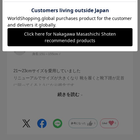
2026.7.13
サイズ復活 のぞみます
サイズ：21-23cm
色：杢グレー
no name
身長:
151～155cm
21〜23cmサイズを愛用していました
リニューアルでサイズが大きくなり 靴を履くと靴下踵が足首
に回ってくるようになり残念です
昔のサイズの在庫があったので今後のために購入しました
続きを読む
本当はアンクル丈が欲しかったので★ひとつマイナスです
参考になった
1
Like!
0