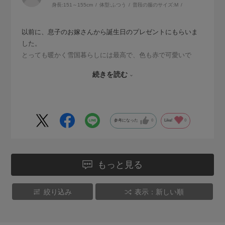
身長:
151～155cm
体型:
ふつう
普段の服のサイズ:
M
以前に、息子のお嫁さんから誕生日のプレゼントにもらいま
した。
とっても暖かく雪国暮らしには最高で、色も赤で可愛いで
す。
続きを読む
今回お安くなっていたので、迷わず購入しました。
今年の冬は70代に入っていますが、履くのが楽しみです。
参考になった
0
Like!
0
もっと見る
絞り込み
表示：新しい順