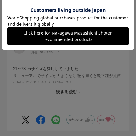
2026.7.13
サイズ復活 のぞみます
サイズ：21-23cm
色：杢グレー
no name
身長:
151～155cm
21〜23cmサイズを愛用していました
リニューアルでサイズが大きくなり 靴を履くと靴下踵が足首
に回ってくるようになり残念です
昔のサイズの在庫があったので今後のために購入しました
続きを読む
本当はアンクル丈が欲しかったので★ひとつマイナスです
参考になった
1
Like!
0