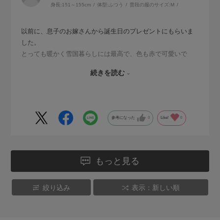
身長:
151～155cm
体型:
ふつう
普段の服のサイズ:
M
以前に、息子のお嫁さんから誕生日のプレゼントにもらいま
した。
とっても暖かく雪国暮らしには最高で、色も赤で可愛いで
す。
続きを読む
今回お安くなっていたので、迷わず購入しました。
今年の冬は70代に入っていますが、履くのが楽しみです。
参考になった
0
Like!
0
もっと見る
絞り込み
表示：新しい順