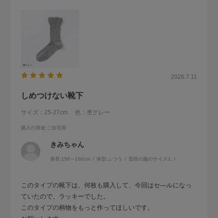
2026.7.11
しめつけない靴下
サイズ：25-27cm
色：杢グレー
購入の用途
:ご自宅用
きみちゃん
身長:
156～160cm
体型:
ふつう
普段の服のサイズ:
L
このタイプの靴下は、何枚も購入して、今回はセ―ルになっ
ていたので、ラッキーでした。
このタイプの柄物をもっと作ってほしいです。