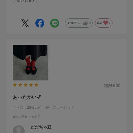
お願いします。
参考になった
0
Like!
0
2026.6.30
あったかい💕
サイズ：23-25cm
色：スカーレット
購入の用途
:ご自宅用
だだちゃ豆