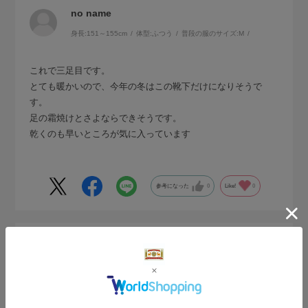
no name
身長:
151～155cm
体型:
ふつう
普段の服のサイズ:
M
これで三足目です。
とても暖かいので、今年の冬はこの靴下だけになりそうで
す。
足の霜焼けとさよならできそうです。
乾くのも早いところが気に入っています
参考になった
0
Like!
0