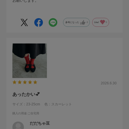
お願いします。
参考になった
0
Like!
0
2026.6.30
あったかい💕
サイズ：23-25cm
色：スカーレット
購入の用途
:ご自宅用
だだちゃ豆