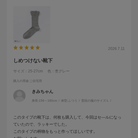
2026.7.11
しめつけない靴下
サイズ：25-27cm
色：杢グレー
購入の用途
:ご自宅用
きみちゃん
身長:
156～160cm
体型:
ふつう
普段の服のサイズ:
L
このタイプの靴下は、何枚も購入して、今回はセ―ルになっ
ていたので、ラッキーでした。
このタイプの柄物をもっと作ってほしいです。