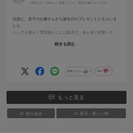
身長:
151～155cm
体型:
ふつう
普段の服のサイズ:
M
以前に、息子のお嫁さんから誕生日のプレゼントにもらいま
した。
とっても暖かく雪国暮らしには最高で、色も赤で可愛いで
す。
続きを読む
今回お安くなっていたので、迷わず購入しました。
今年の冬は70代に入っていますが、履くのが楽しみです。
参考になった
0
Like!
0
もっと見る
絞り込み
表示：新しい順