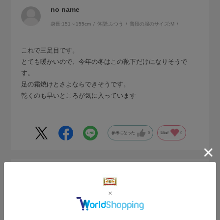
no name
身長:
151～155cm
体型:
ふつう
普段の服のサイズ:
M
これで三足目です。
とても暖かいので、今年の冬はこの靴下だけになりそうで
す。
足の霜焼けとさよならできそうです。
乾くのも早いところが気に入っています
参考になった
0
Like!
0