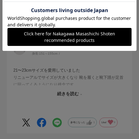
2026.7.13
サイズ復活 のぞみます
サイズ：21-23cm
色：杢グレー
no name
身長:
151～155cm
21〜23cmサイズを愛用していました
リニューアルでサイズが大きくなり 靴を履くと靴下踵が足首
に回ってくるようになり残念です
昔のサイズの在庫があったので今後のために購入しました
続きを読む
本当はアンクル丈が欲しかったので★ひとつマイナスです
参考になった
1
Like!
0