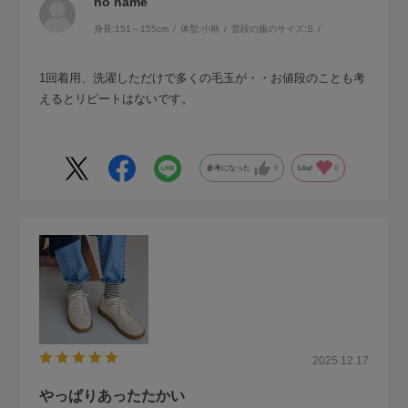
no name
身長:
151～155cm
体型:
小柄
普段の服のサイズ:
S
1回着用、洗濯しただけで多くの毛玉が・・お値段のことも考
えるとリピートはないです。
参考になった
0
Like!
0
2025.12.17
やっぱりあったたかい