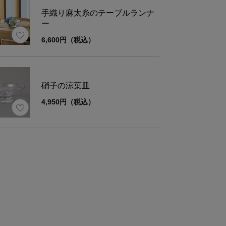
手織り麻太糸のテーブルランナ
ー
6,600円（税込）
材
ソーダガラス
さ
クリア：約185g/モール：約198g
硝子の涼菓皿
4,950円（税込）
考
簡易箱(8.0×8.0×13.5cm）入り
ズ
直径
高さ
口径
Φ6.8
12.5
Φ