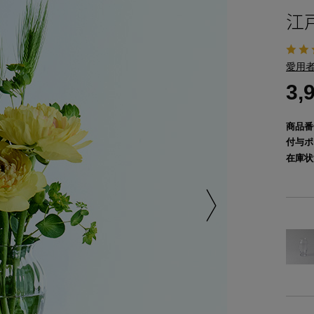
江
愛用者
3,
商品番
付与ポ
在庫状