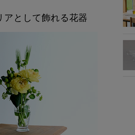
リアとして飾れる花器
商品詳細
素
重
備
商品サイズ
サイ
-