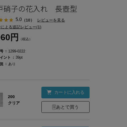
戸硝子の花入れ 長壺型
5.0
（10）
レビューを見る
による追記レビュー(1)
960円
（税込）
号
1299-0222
イント
39pt
況
あり
カートに入れる
200
クリア
あとで買う