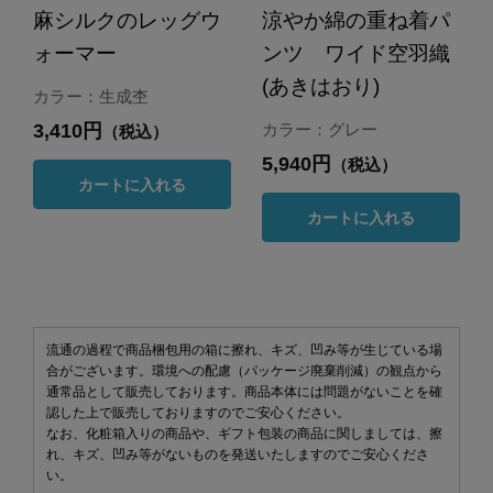
麻シルクのレッグウ
涼やか綿の重ね着パ
ォーマー
ンツ ワイド空羽織
(あきはおり)
カラー：生成杢
3,410円
カラー：グレー
（税込）
5,940円
（税込）
カートに入れる
カートに入れる
流通の過程で商品梱包用の箱に擦れ、キズ、凹み等が生じている場
合がございます。環境への配慮（パッケージ廃棄削減）の観点から
通常品として販売しております。商品本体には問題がないことを確
認した上で販売しておりますのでご安心ください。
なお、化粧箱入りの商品や、ギフト包装の商品に関しましては、擦
れ、キズ、凹み等がないものを発送いたしますのでご安心くださ
い。