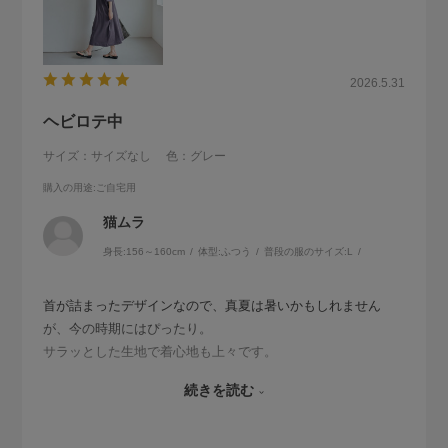
2026.5.31
ヘビロテ中
サイズ：サイズなし
色：グレー
購入の用途
:ご自宅用
猫ムラ
身長:
156～160cm
体型:
ふつう
普段の服のサイズ:
L
首が詰まったデザインなので、真夏は暑いかもしれません
が、今の時期にはぴったり。
サラッとした生地で着心地も上々です。
色はグレーですが、見ようによってはくすんだ藤色のようで
続きを読む
もあります。
最近はどこへ行くにもこのワンピースを着ています。（笑）