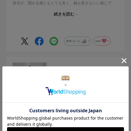
首元が、隠せる感じもとても良く、袖も長さもいい感じで
す。
続きを読む
サラリとした生地で、着た時のラインが綺麗です。
ストレスフリーな着心地で、とても気に入っています。
色違いも色々揃えたいと思っています。
参考になった
2
Like!
4
2026.7.3
強撚綿のワイドワンピース グレー
サイズ：サイズなし
色：グレー