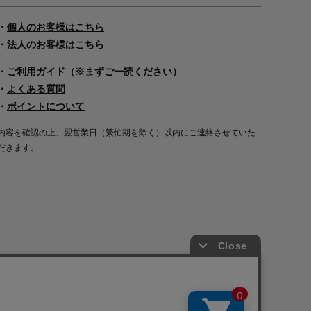
・
個人のお客様はこちら
・
法人のお客様はこちら
・
ご利用ガイド（※まずご一読ください）
・
よくある質問
・
ポイントについて
内容を確認の上、翌営業日（繁忙期を除く）以内にご連絡させていた
だきます。
Copyright©2000
-2026
Nakagawa Masashichi Shoten All Rights Reserved.