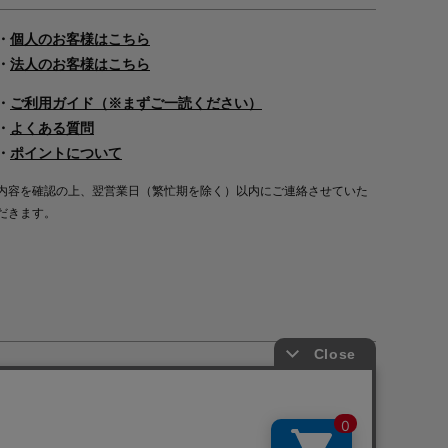
・
個人のお客様はこちら
・
法人のお客様はこちら
・
ご利用ガイド（※まずご一読ください）
・
よくある質問
・
ポイントについて
内容を確認の上、翌営業日（繁忙期を除く）以内にご連絡させていた
だきます。
Copyright©2000
-2026
Nakagawa Masashichi Shoten All Rights Reserved.