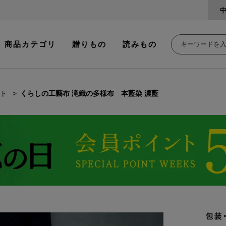
商品カテゴリ
贈りもの
読みもの
ト
くらしの工藝布 滝織の多様布 本藍染 濃藍