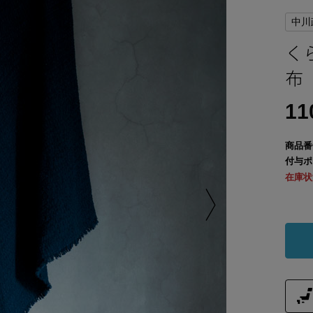
中川
く
布
11
商品番
付与ポ
在庫状