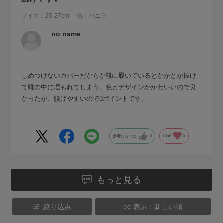
サイズ：25-27cm
色：バニラ
no name
しめつけないカバーだからか靴に履いているとかかとが抜け
て靴の中に埋もれてしまう。色とデザインがかわいいので良
かったが、脱げやすいので3ポイントです。
参考になった
0
Like!
0
もっと見る
絞り込み
表示：新しい順