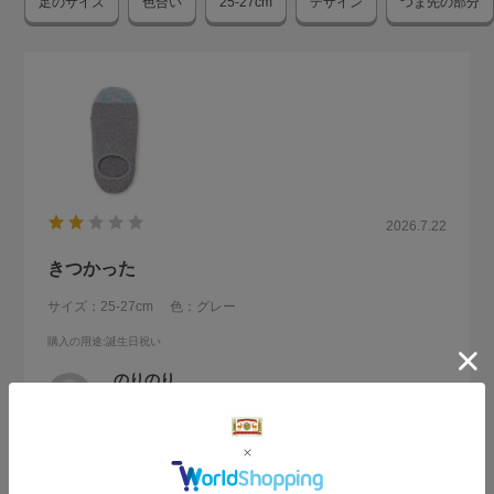
足のサイズ
色合い
25-27cm
デザイン
つま先の部分
2026.7.22
きつかった
サイズ：25-27cm
色：グレー
購入の用途
:誕生日祝い
のりのり
身長:
156～160cm
旦那さんにプレゼントしました。