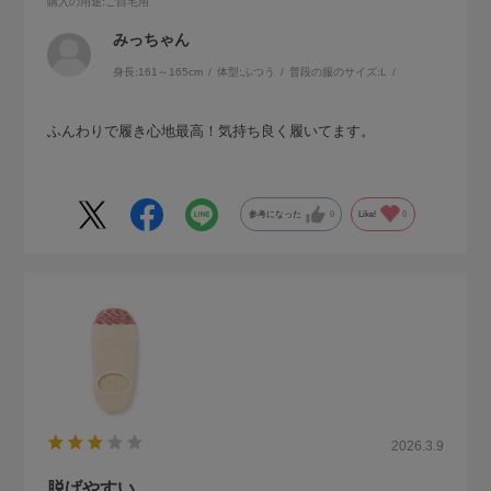
購入の用途
:ご自宅用
みっちゃん
身長:
161～165cm
体型:
ふつう
普段の服のサイズ:
L
ふんわりで履き心地最高！気持ち良く履いてます。
参考になった
0
Like!
0
2026.3.9
脱げやすい