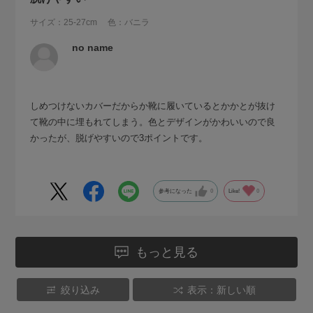
サイズ：25-27cm
色：バニラ
no name
しめつけないカバーだからか靴に履いているとかかとが抜け
て靴の中に埋もれてしまう。色とデザインがかわいいので良
かったが、脱げやすいので3ポイントです。
参考になった
0
Like!
0
もっと見る
絞り込み
表示：新しい順