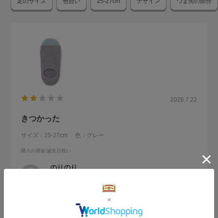
足のサイズ
色合い
25-27cm
デザイン
つま先の部分
2026.7.22
きつかった
サイズ：25-27cm
色：グレー
購入の用途
:誕生日祝い
のりのり
身長:
156～160cm
旦那さんにプレゼントしました。