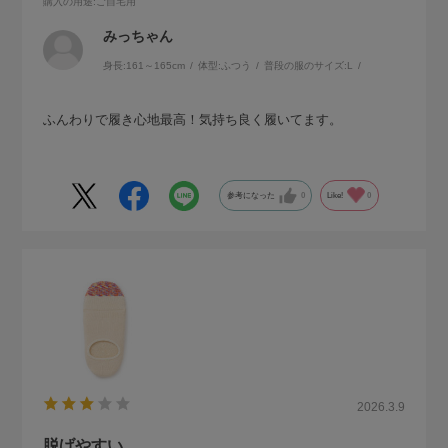
購入の用途
:ご自宅用
みっちゃん
身長:
161～165cm
体型:
ふつう
普段の服のサイズ:
L
ふんわりで履き心地最高！気持ち良く履いてます。
参考になった
0
Like!
0
2026.3.9
脱げやすい