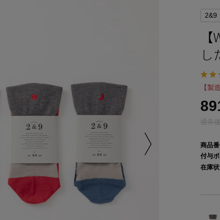
2&9
【
し
【製造
8
通常価
商品番
付与ポ
在庫状