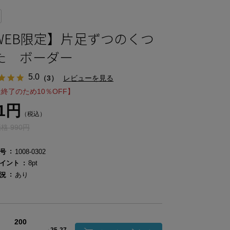
WEB限定】片足ずつのくつ
た ボーダー
5.0
（3）
レビューを見る
終了のため10％OFF】
91円
（税込）
格 990円
号
1008-0302
イント
8pt
況
あり
200