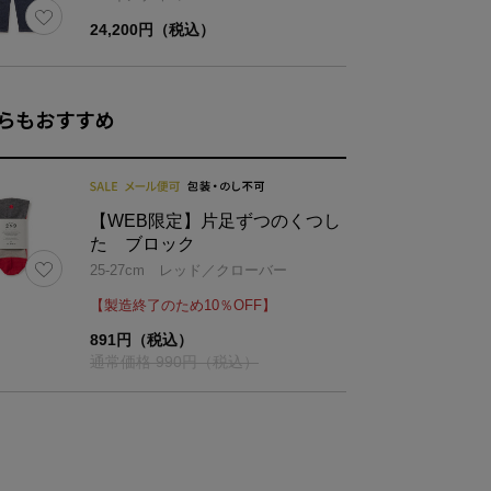
24,200円（税込）
材
アクリル55%・ウール28%・ナイロン17%
らもおすすめ
【WEB限定】片足ずつのくつし
ズ
丈
た ブロック
25-27cm レッド／クローバー
25
24
【製造終了のため10％OFF】
27
24
891円（税込）
通常価格 990円（税込）