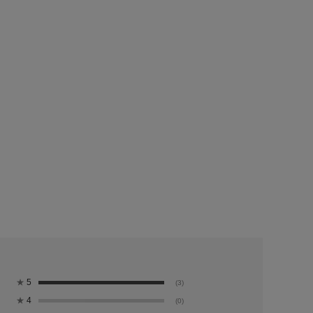
★
5
(3)
★
4
(0)