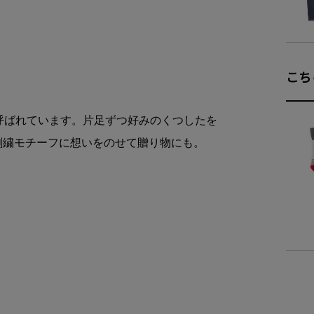
商品詳細
素
こち
商品サイズ
呼ばれています。片足ずつ好みのくつしたを
刺繍モチーフに想いをのせて贈り物にも。
サイ
23-
25-