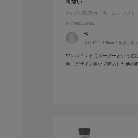
可愛い
サイズ：25-27cm
色：ブルー／スタ
購入の用途
:ご自宅用
玲
身長:
151～155cm
体型:
小柄
ワンポイントにボーダーという遊
色、デザイン違いで購入した他の