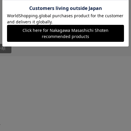
3
レビュー件数：
件
い順
ー