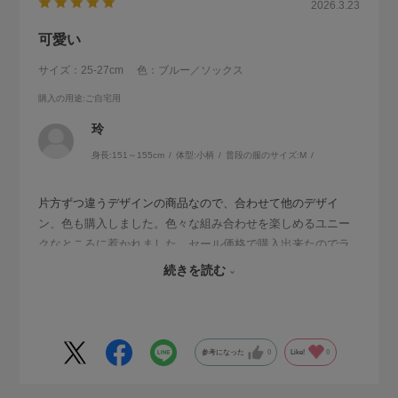
2026.3.23
可愛い
サイズ：25-27cm
色：ブルー／ソックス
購入の用途
:ご自宅用
玲
身長:
151～155cm
体型:
小柄
普段の服のサイズ:
M
片方ずつ違うデザインの商品なので、合わせて他のデザイ
ン、色も購入しました。色々な組み合わせを楽しめるユニー
クなところに惹かれました。セール価格で購入出来たのでラ
ッキーでした。
続きを読む
履き心地もバッチリでこれからの季節重宝しそうです。
参考になった
0
Like!
0