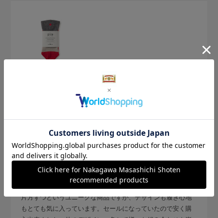
2026.3.23
可愛い
サイズ：25-27cm
色：レッド／クローバー
購入の用途
:ご自宅用
玲
身長:
151～155cm
体型:
小柄
普段の服のサイズ:
M
シンプルだけどワンポイントがとても可愛いソックスです。
片方ずつというユニークな商品ですが、デザインも履き心地
もとても気に入っています。セールになっていたので安く購