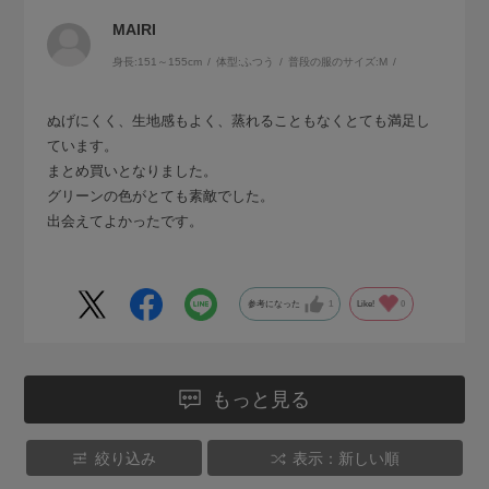
MAIRI
身長:
151～155cm
体型:
ふつう
普段の服のサイズ:
M
ぬげにくく、生地感もよく、蒸れることもなくとても満足し
ています。
まとめ買いとなりました。
グリーンの色がとても素敵でした。
出会えてよかったです。
参考になった
1
Like!
0
もっと見る
絞り込み
表示：新しい順