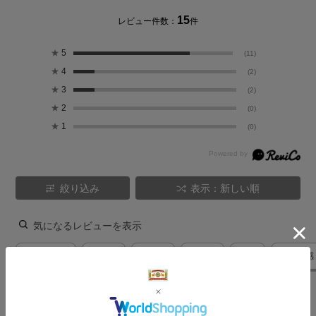
15
レビュー件数：
件
★
5
(11)
★
4
(2)
★
3
(2)
★
2
(0)
★
1
(0)
絞り込み
表示：新しい順
気になるレビューを表示
サイズ選び
自分用
定番色
ブルー
外出
サイズ感