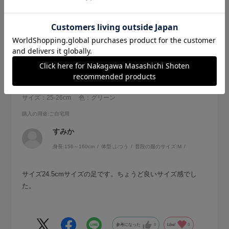
2026.6.18
すみか
サイズ：25-26cm
色：グリーン
購入の用途
:ご自宅用
すみか
身長:
156～160cm
体型:
ふつう
普段の服のサイズ:
M
サイズ24.5cmサイズの足です。ちょうど良いサイズ感でし
た。
参考になった
0
Like!
0