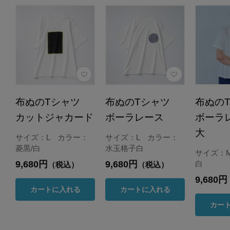
布ぬのTシャツ
布ぬのTシャツ
布ぬの
カットジャカード
ボーラレース
ボーラ
大
サイズ：L カラー：
サイズ：L カラー：
菱黒/白
水玉格子白
サイズ：
9,680円
9,680円
白
（税込）
（税込）
9,680円
カートに入れる
カートに入れる
カー