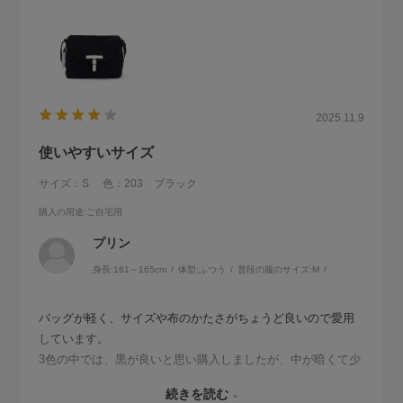
2025.11.9
使いやすいサイズ
サイズ：S
色：203 ブラック
購入の用途
:ご自宅用
プリン
身長:
161～165cm
体型:
ふつう
普段の服のサイズ:
M
バッグが軽く、サイズや布のかたさがちょうど良いので愛用
しています。
3色の中では、黒が良いと思い購入しましたが、中が暗くて少
し見にくいと感じました。
続きを読む
ベージュやライトグレーなどがあったら良かったなと思いま