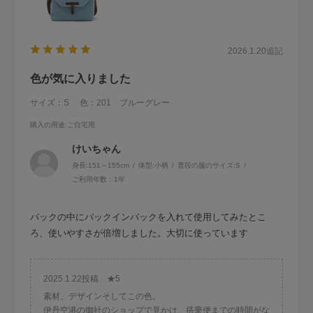
2026.1.20
追記
色が気に入りました
サイズ：S
色：201 ブルーグレー
購入の用途
:ご自宅用
けいちゃん
身長:
151～155cm
体型:
小柄
普段の服のサイズ:
S
ご利用年数：1年
バックの中にバックインバックを入れて使用してみたとこ
ろ、使いやすさが倍増しました。大切に使っています
2025.1.22投稿 ★5
素材、デザインそしてこの色。
伊丹空港の御社のショップで見かけ、搭乗便までの時間がな