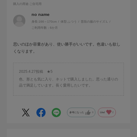
購入の用途
:ご自宅用
no name
身長:
166～170cm
体型:
ふつう
普段の服のサイズ:
L
ご利用年数：6か月
思いのほか容量があり、使い勝手がいいです。色違いも欲し
くなります。
2025.4.27投稿 ★5
色、形とも気に入り、ネットで購入しました。思った通りの
品で満足しています。長く愛用したいです。
参考になった
0
Like!
2