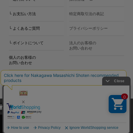
└ お支払い方法
特定商取引法の表記
└ よくあるご質問
プライバシーポリシー
└ ポイントについて
法人のお客様の
お問い合わせ
個人のお客様の
お問い合わせ
当サイトでは、当サイト内における閲覧履歴・属性情報などの取得およ
Copyright©2000
-2026
び利便性向上のためにクッキー（Cookie）を使用いたします。詳細に
Nakagawa Masashichi Shoten All Rights Reserved.
関しては「
プライバシーポリシー
」をお読みください。
承諾する