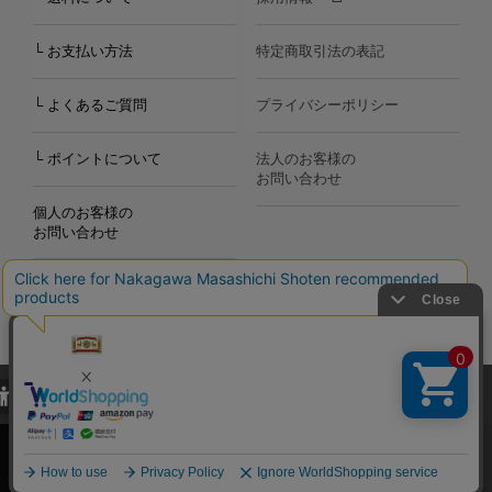
└ お支払い方法
特定商取引法の表記
└ よくあるご質問
プライバシーポリシー
└ ポイントについて
法人のお客様の
お問い合わせ
個人のお客様の
お問い合わせ
当サイトでは、当サイト内における閲覧履歴・属性情報などの取得およ
Copyright©2000
-2026
び利便性向上のためにクッキー（Cookie）を使用いたします。詳細に
Nakagawa Masashichi Shoten All Rights Reserved.
関しては「
プライバシーポリシー
」をお読みください。
承諾する