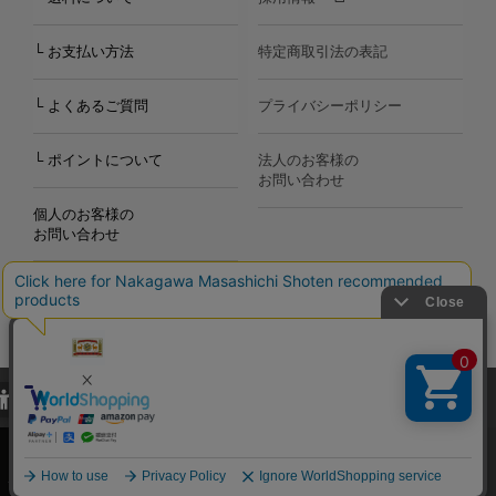
└ お支払い方法
特定商取引法の表記
└ よくあるご質問
プライバシーポリシー
└ ポイントについて
法人のお客様の
お問い合わせ
個人のお客様の
お問い合わせ
当サイトでは、当サイト内における閲覧履歴・属性情報などの取得およ
Copyright©2000
-2026
び利便性向上のためにクッキー（Cookie）を使用いたします。詳細に
Nakagawa Masashichi Shoten All Rights Reserved.
関しては「
プライバシーポリシー
」をお読みください。
承諾する