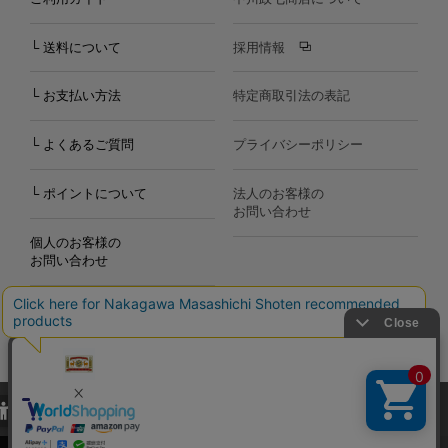
└ 送料について
採用情報
└ お支払い方法
特定商取引法の表記
└ よくあるご質問
プライバシーポリシー
└ ポイントについて
法人のお客様の
お問い合わせ
個人のお客様の
お問い合わせ
当サイトでは、当サイト内における閲覧履歴・属性情報などの取得およ
Copyright©2000
-2026
び利便性向上のためにクッキー（Cookie）を使用いたします。詳細に
Nakagawa Masashichi Shoten All Rights Reserved.
関しては「
プライバシーポリシー
」をお読みください。