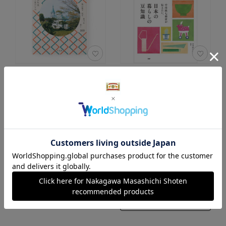
函と館
中川政七商店が伝え
たい、日本の暮らし
1,540円
（税込）
の豆知識
0.0
（0）
1,650円
（税込）
0.0
カートに入れる
（0）
あとで買う
カートに入れる
あとで買う