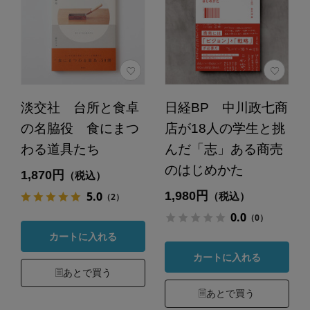
淡交社 台所と食卓
日経BP 中川政七商
の名脇役 食にまつ
店が18人の学生と挑
わる道具たち
んだ「志」ある商売
のはじめかた
1,870円
（税込）
1,980円
5.0
（税込）
（2）
0.0
（0）
カートに入れる
カートに入れる
あとで買う
あとで買う