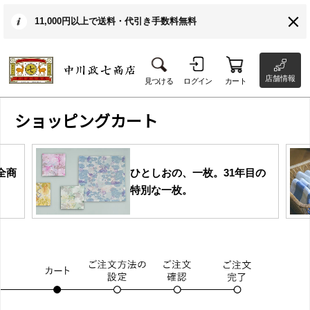
11,000円以上で送料・代引き手数料無料
店舗情報
見つける
ログイン
カート
ショッピングカート
全商
ひとしおの、一枚。31年目の
特別な一枚。