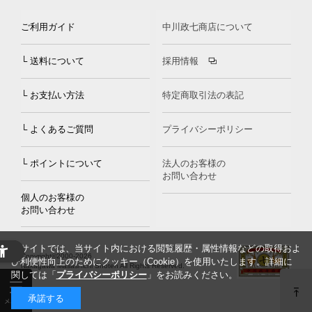
ご利用ガイド
中川政七商店について
└ 送料について
採用情報
└ お支払い方法
特定商取引法の表記
└ よくあるご質問
プライバシーポリシー
└ ポイントについて
法人のお客様の
お問い合わせ
個人のお客様の
お問い合わせ
当サイトでは、当サイト内における閲覧履歴・属性情報などの取得およ
Copyright©2000
-2026
び利便性向上のためにクッキー（Cookie）を使用いたします。詳細に
Nakagawa Masashichi Shoten All Rights Reserved.
関しては「
プライバシーポリシー
」をお読みください。
承諾する